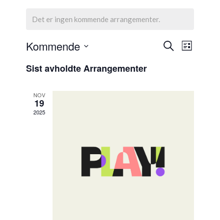
Det er ingen kommende arrangementer.
Arrangem
Arrang
Kommende
Søk
Liste
Views
Search
Velg
Naviga
Sist avholdte Arrangementer
dato.
and
Views
NOV
Navigati
19
2025