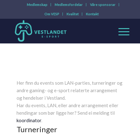
Medlemskap
Medlemsfordelar
Våre sponsorar
Om VESP
Kvalitet
Kontakt
Her finn du events som LAN-parties, turneringer og
andre gaming- og e-sport relaterte arrangement
og hendelser i Vestland.
Har du events, LAN, eller andre arrangement eller
hendingar som bør ligge her? Send ei melding til
koordinator
.
Turneringer